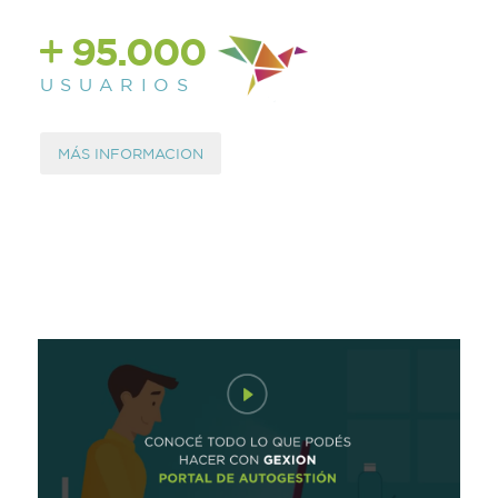
95.000
U S U A R I O S
MÁS INFORMACION