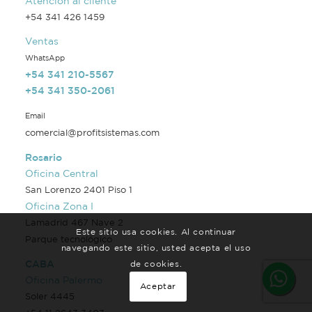
Atención al cliente
+54 341 426 1459
Ventas
WhatsApp
+54 341 210-5567
+54 341 350-2061
Email
comercial@profitsistemas.com
Rosario
Oficina Central
San Lorenzo 2401 Piso 1
Oficina Zona I
Lamadrid 467 Nave 2
Este sitio usa cookies. Al continuar
Parque tecnológico
navegando este sitio, usted acepta el uso
CABA
de cookies.
Oficina Palermo
Aceptar
Soler 4445