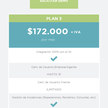
SOLICITAR DEMO
PLAN 3
$172.000
+ IVA
por mes
Integración 100% con el SII
Cant. de Usuarios Empresa/Agente
HASTA 15
Cant. de Usuarios Cliente
ILIMITADO
Gestión de Incidencias (Reparaciones, Reclamos, Consultas, etc)