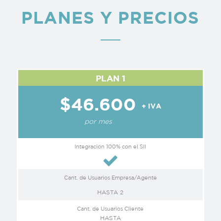
PLANES Y PRECIOS
PLAN 1
$46.600
+ IVA
por mes
Integración 100% con el SII
Cant. de Usuarios Empresa/Agente
HASTA 2
Cant. de Usuarios Cliente
HASTA