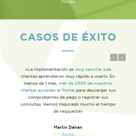
Países
CASOS DE ÉXITO
Anterior
Posterior
«Desde que usamos Gexion portal de
n
autogestión
ahorramos tiempo
y
logramos brindar a nuestros clientes un
s
excelente servicio
.»
o
Paula Merle
Responsable de Implementación