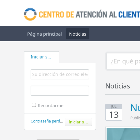
Página principal
Noticias
Iniciar sesión
Noticias
Nu
Recordarme
JUL
13
Publi
Contraseña perdida