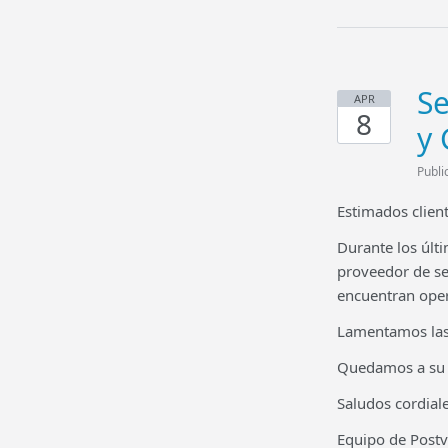
Se
APR
8
y 
Publi
Estimados client
Durante los últ
proveedor de ser
encuentran oper
Lamentamos las
Quedamos a su e
Saludos cordiale
Equipo de Post