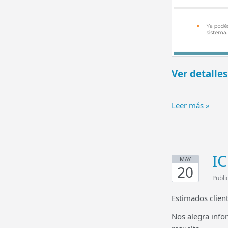
Ver detalle
Leer más »
IC
MAY
20
Publi
Estimados client
Nos alegra info