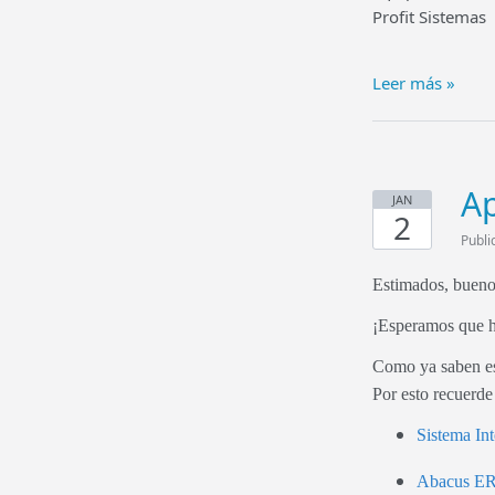
Profit Sistemas
Leer más »
Ap
JAN
2
Publi
Estimados, bueno
¡Esperamos que h
Como ya saben est
Por esto recuerde 
Sistema Int
Abacus ERP