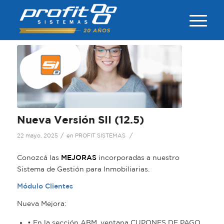
Nueva Versión SII (12.5)
/
/
22 mayo, 2025
en
PROFIT SISTEMAS
Conozcá las
MEJORAS
incorporadas a nuestro
Sistema de Gestión para Inmobiliarias.
Módulo Clientes
Nueva Mejora:
• En la sección ABM, ventana CUPONES DE PAGO.